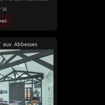
36
TE
T aux Abbesses