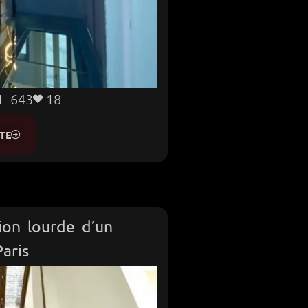
1 643
18
TE
ion lourde d’un
aris